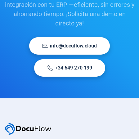
integración con tu ERP —eficiente, sin errores y
ahorrando tiempo. ¡Solicita una demo en
directo ya!
info@docuflow.cloud
+34 649 270 199