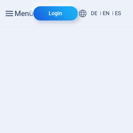
Menü
Login
DE
EN
ES